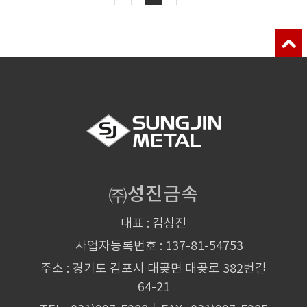
㈜성진금속
대표 : 김상진
사업자등록번호 : 137-81-54753
주소 : 경기도 김포시 대곶면 대곶로 382번길
64-21