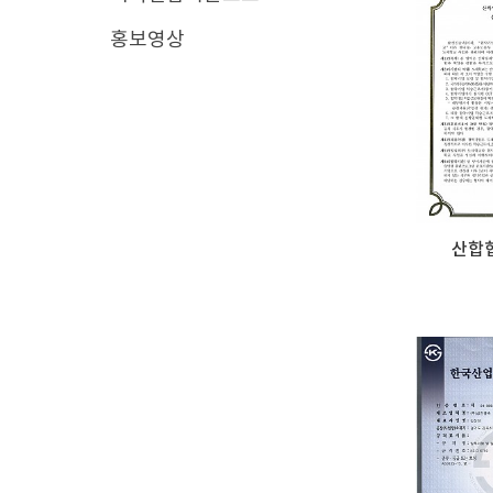
홍보영상
산합