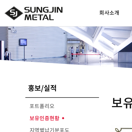
회사소개
대표인사말
경영이념 미션&비
회사연혁
연간매출액
조직도
지역사회기부
홍보/실적
압출 공정도
보
표면가공
포트폴리오
보유인증현황
지역별납기분포도