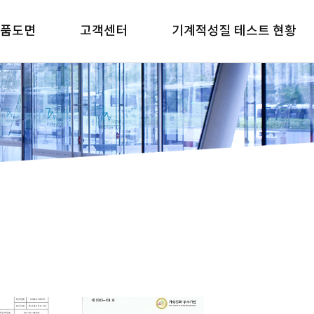
품도면
고객센터
기계적성질 테스트 현황
효율성적서
1:1문의
6063
호 도면
6N01
넬바 도면
6061
넬바 도면(크린룸)
장바 도면
각파이프 도면
형파이프 도면
글 도면
철 도면