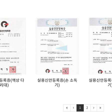
등록증(책상 다
실용신안등록증(손 소독
실용신안등록
리대)
기)
기
1
2