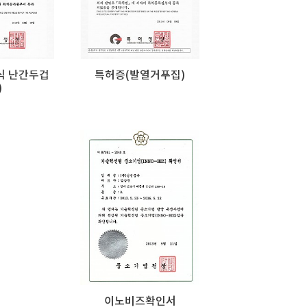
식 난간두겁
특허증(발열거푸집)
)
이노비즈확인서