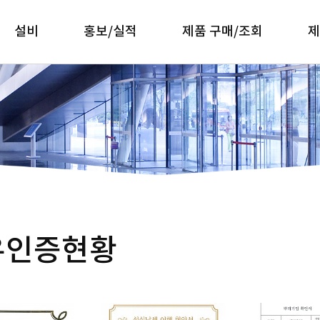
설비
홍보/실적
제품 구매/조회
제
생산설비
포트폴리오
제품소개
열
젼
검사설비
보유인증현황
제품구매문의
창
지역별납기분포도
견적발주의뢰
판
홍보영상
웹발주프로그램
판
특
사
원
유인증현황
앵
평